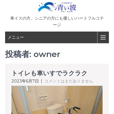
コ
ン
テ
車イスの方、シニアの方にも優しいハートフルコテ
ン
ージ
ツ
へ
メニュー
ス
キ
投稿者:
owner
ッ
プ
トイレも車いすでラクラク
2023年6月7日
|
コメントはまだありません