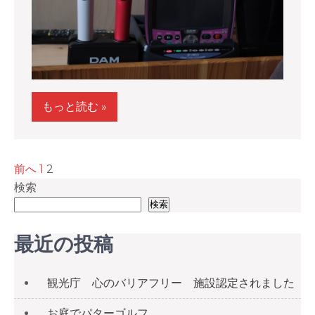
もっと読む »
投
前へ
1
2
稿
検索
検索
の
ペ
最近の投稿
ー
ジ
観光庁 心のバリアフリー 施設認定されました
送
お庭でパターゴルフ